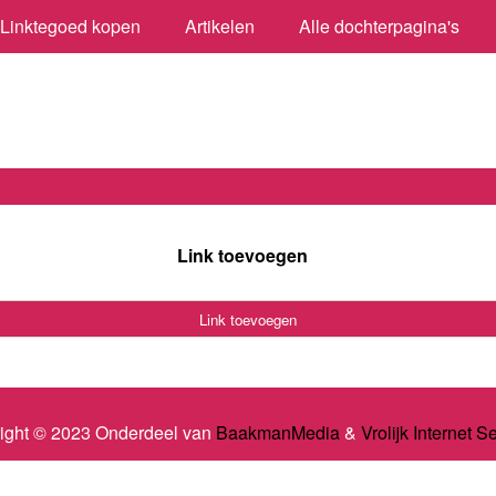
Linktegoed kopen
Artikelen
Alle dochterpagina's
Link toevoegen
Link toevoegen
ight © 2023 Onderdeel van
BaakmanMedia
&
Vrolijk Internet S